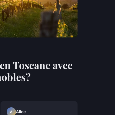
 en Toscane avec
gnobles?
Alice
A