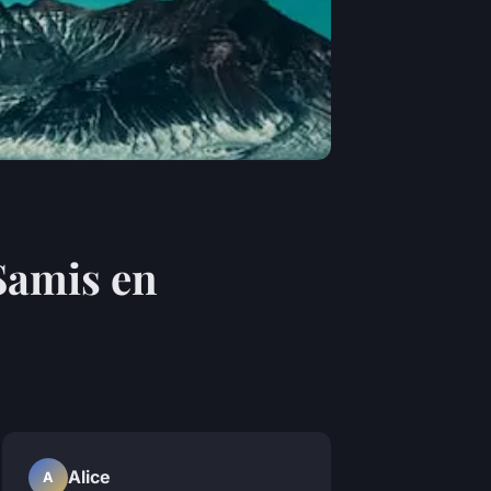
Samis en
Alice
A