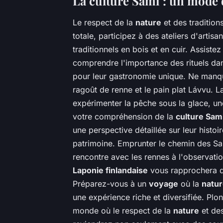
La culture Sami : un mode 
Le respect de la
nature
et des tradition
totale, participez à des ateliers d'arti
traditionnels en bois et en cuir. Assist
comprendre l'importance des rituels da
pour leur gastronomie unique. Ne manqu
ragoût de renne et le pain plat Lávvu. 
expérimenter la pêche sous la glace, une
votre compréhension de la
culture Sam
une perspective détaillée sur leur histoir
patrimoine. Emprunter le chemin des Sa
rencontre avec les rennes à l'observati
Laponie finlandaise
vous rapprochera 
Préparez-vous à un
voyage
où la
natu
une expérience riche et diversifiée. Plo
monde où le respect de la
nature
et des