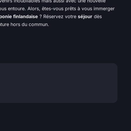
enirs inoubliables mais aussi avec une nouvelle
vous entoure. Alors, êtes-vous prêts à vous immerger
ponie finlandaise
? Réservez votre
séjour
dès
nture hors du commun.